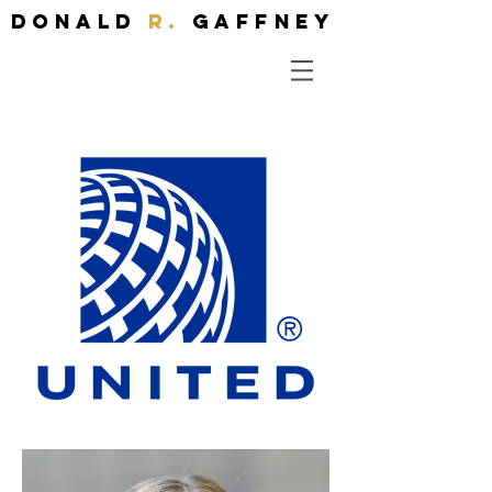
Donald
R.
Gaffney